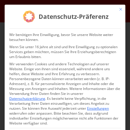
Zum
Mit die
Facebook
Instagram
YouTube
E-
Inhalt
Datenschutz-Präferenz
Mail
springen
Wir benötigen Ihre Einwilligung, bevor Sie unsere Website weiter
besuchen können.
Wenn Sie unter 16 Jahre alt sind und Ihre Einwilligung zu optionalen
Services geben möchten, müssen Sie Ihre Erziehungsberechtigten
um Erlaubnis bitten.
Wir verwenden Cookies und andere Technologien auf unserer
Website. Einige von ihnen sind essenziell, während andere uns
Gehe zu ...
helfen, diese Website und Ihre Erfahrung zu verbessern.
Personenbezogene Daten können verarbeitet werden (z. B. IP-
Adressen), z. B. für personalisierte Anzeigen und Inhalte oder die
Messung von Anzeigen und Inhalten.
Weitere Informationen über die
Verwendung Ihrer Daten finden Sie in unserer
Datenschutzerklärung
.
Es besteht keine Verpflichtung, in die
Hl. Liturgie am 19.01.2025
Verarbeitung Ihrer Daten einzuwilligen, um dieses Angebot zu
nutzen.
Sie können Ihre Auswahl jederzeit unter
Einstellungen
widerrufen oder anpassen.
Bitte beachten Sie, dass aufgrund
Januar 16th, 2025
individueller Einstellungen möglicherweise nicht alle Funktionen der
|
Aktuell
Website verfügbar sind.