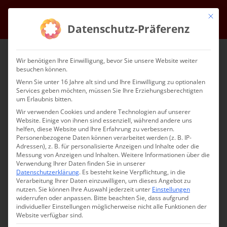
Zum
Mit die
Facebook
Instagram
YouTube
E-
Inhalt
Datenschutz-Präferenz
Mail
springen
Wir benötigen Ihre Einwilligung, bevor Sie unsere Website weiter
besuchen können.
Wenn Sie unter 16 Jahre alt sind und Ihre Einwilligung zu optionalen
Services geben möchten, müssen Sie Ihre Erziehungsberechtigten
um Erlaubnis bitten.
Wir verwenden Cookies und andere Technologien auf unserer
Website. Einige von ihnen sind essenziell, während andere uns
Gehe zu ...
helfen, diese Website und Ihre Erfahrung zu verbessern.
Personenbezogene Daten können verarbeitet werden (z. B. IP-
Adressen), z. B. für personalisierte Anzeigen und Inhalte oder die
Messung von Anzeigen und Inhalten.
Weitere Informationen über die
Verwendung Ihrer Daten finden Sie in unserer
Datenschutzerklärung
.
Es besteht keine Verpflichtung, in die
Verarbeitung Ihrer Daten einzuwilligen, um dieses Angebot zu
nutzen.
Sie können Ihre Auswahl jederzeit unter
Einstellungen
widerrufen oder anpassen.
Bitte beachten Sie, dass aufgrund
HERZLICH WILLKOMMEN
individueller Einstellungen möglicherweise nicht alle Funktionen der
Website verfügbar sind.