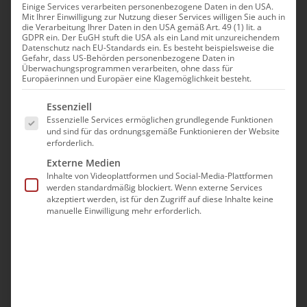
Armenische Gemeinde
Einige Services verarbeiten personenbezogene Daten in den USA.
Mit Ihrer Einwilligung zur Nutzung dieser Services willigen Sie auch in
die Verarbeitung Ihrer Daten in den USA gemäß Art. 49 (1) lit. a
Neuwied e.V.
GDPR ein. Der EuGH stuft die USA als ein Land mit unzureichendem
Datenschutz nach EU-Standards ein. Es besteht beispielsweise die
stellt sich vor
Gefahr, dass US-Behörden personenbezogene Daten in
Überwachungsprogrammen verarbeiten, ohne dass für
Europäerinnen und Europäer eine Klagemöglichkeit besteht.
Es folgt eine Liste der Service-Gruppen, für die eine Ei
Essenziell
Die Armenische Apostolische Kirche wirkt infolge
Essenzielle Services ermöglichen grundlegende Funktionen
ihrer bewegten Geschichte überall auf der Welt,
und sind für das ordnungsgemäße Funktionieren der Website
erforderlich.
vom Nahen Osten bis Europa und Amerika. Sie ist
Externe Medien
heute in über 70 Staaten vertreten. In über 30
Inhalte von Videoplattformen und Social-Media-Plattformen
Ländern existieren armenische Diözesen bzw.
werden standardmäßig blockiert. Wenn externe Services
akzeptiert werden, ist für den Zugriff auf diese Inhalte keine
Bistümer (Armenisch: Them oder
manuelle Einwilligung mehr erforderlich.
Aradschnordutyun).
Die Armenische Kirche in Deutschland ist einer der
jüngsten Diözesen unserer Kirche. Unsere
Gemeinde in Neuwied ist eine der 16 Gemeinden