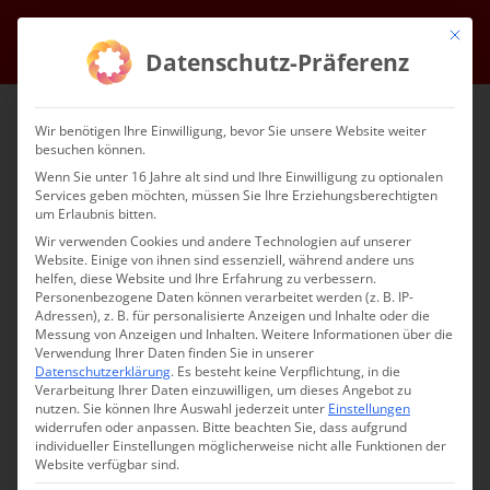
Zum
Mit die
Facebook
Instagram
YouTube
E-
Inhalt
Datenschutz-Präferenz
Mail
springen
Wir benötigen Ihre Einwilligung, bevor Sie unsere Website weiter
besuchen können.
Wenn Sie unter 16 Jahre alt sind und Ihre Einwilligung zu optionalen
Services geben möchten, müssen Sie Ihre Erziehungsberechtigten
um Erlaubnis bitten.
Wir verwenden Cookies und andere Technologien auf unserer
Website. Einige von ihnen sind essenziell, während andere uns
Gehe zu ...
helfen, diese Website und Ihre Erfahrung zu verbessern.
Personenbezogene Daten können verarbeitet werden (z. B. IP-
Adressen), z. B. für personalisierte Anzeigen und Inhalte oder die
Messung von Anzeigen und Inhalten.
Weitere Informationen über die
Verwendung Ihrer Daten finden Sie in unserer
Datenschutzerklärung
.
Es besteht keine Verpflichtung, in die
Verarbeitung Ihrer Daten einzuwilligen, um dieses Angebot zu
nutzen.
Sie können Ihre Auswahl jederzeit unter
Einstellungen
Kontaktieren Sie uns
widerrufen oder anpassen.
Bitte beachten Sie, dass aufgrund
individueller Einstellungen möglicherweise nicht alle Funktionen der
Website verfügbar sind.