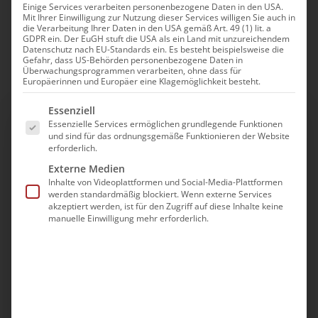
Sie haben Fragen oder Anregungen zur Diözese
Einige Services verarbeiten personenbezogene Daten in den USA.
Mit Ihrer Einwilligung zur Nutzung dieser Services willigen Sie auch in
der Armenischen Kirche in Deutschland? Wir helfen
die Verarbeitung Ihrer Daten in den USA gemäß Art. 49 (1) lit. a
GDPR ein. Der EuGH stuft die USA als ein Land mit unzureichendem
Ihnen gerne.
Datenschutz nach EU-Standards ein. Es besteht beispielsweise die
Gefahr, dass US-Behörden personenbezogene Daten in
Überwachungsprogrammen verarbeiten, ohne dass für
Europäerinnen und Europäer eine Klagemöglichkeit besteht.
Es folgt eine Liste der Service-Gruppen, für die eine Ei
Essenziell
Essenzielle Services ermöglichen grundlegende Funktionen
und sind für das ordnungsgemäße Funktionieren der Website
Kontaktdaten
erforderlich.
Externe Medien
Armenische Gemeinde Neuwied
Inhalte von Videoplattformen und Social-Media-Plattformen
Postfach 130206
werden standardmäßig blockiert. Wenn externe Services
akzeptiert werden, ist für den Zugriff auf diese Inhalte keine
56534 Neuwied
manuelle Einwilligung mehr erforderlich.
+49
+49