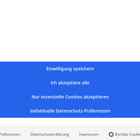
– Hl. Liturgi
April 9th, 2026
Einwilligung speichern
Ich akzeptiere alle
Nur essenzielle Cookies akzeptieren
Individuelle Datenschutz-Präferenzen
Präferenzen
Datenschutzerklärung
Impressum
Borlabs Cooki