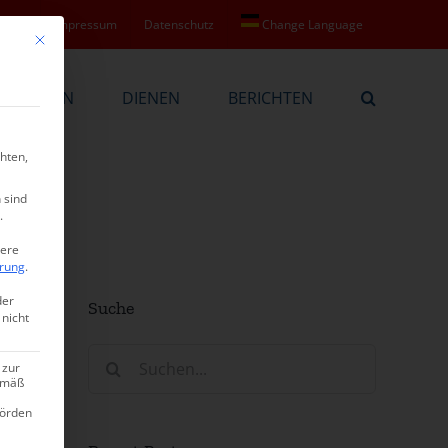
ntakt
Impressum
Datenschutz
Change Language
Mit diesem Button wird der Dialog geschlossen. Seine Funktionalität ist ide
BEKENNEN
DIENEN
BERICHTEN
hten,
 sind
.
tere
ärung
.
der
Suche
 nicht
Suche
 zur
nach:
gemäß
hörden