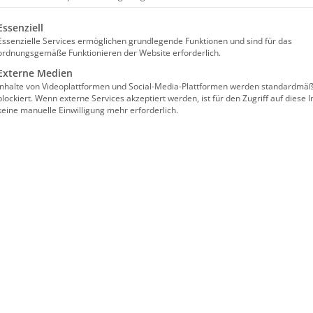
Facebook
X
Reddit
LinkedIn
WhatsApp
Tumblr
Pinterest
Vk
lgt eine Liste der Service-Gruppen, für die eine Einwilligun
Essenziell
Essenzielle Services ermöglichen grundlegende Funktionen und sind für das
ordnungsgemäße Funktionieren der Website erforderlich.
Externe Medien
Inhalte von Videoplattformen und Social-Media-Plattformen werden standardmäß
blockiert. Wenn externe Services akzeptiert werden, ist für den Zugriff auf diese I
keine manuelle Einwilligung mehr erforderlich.
Hl. Liturgie in
Սբ․
Juni
Պատարա
Juli 8th, 2026