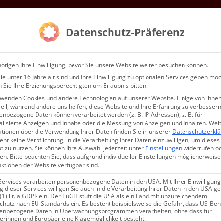
Gottesdienste & Events
Mitgliedschaft
Service
Ko
Datenschutz-Präferenz
WIR…
ötigen Ihre Einwilligung, bevor Sie unsere Website weiter besuchen können.
e unter 16 Jahre alt sind und Ihre Einwilligung zu optionalen Services geben möc
 Sie Ihre Erziehungsberechtigten um Erlaubnis bitten.
rwenden Cookies und andere Technologien auf unserer Website. Einige von ihnen
ell, während andere uns helfen, diese Website und Ihre Erfahrung zu verbessern
nbezogene Daten können verarbeitet werden (z. B. IP-Adressen), z. B. für
alisierte Anzeigen und Inhalte oder die Messung von Anzeigen und Inhalten.
Wei
ationen über die Verwendung Ihrer Daten finden Sie in unserer
Datenschutzerkl
eht keine Verpflichtung, in die Verarbeitung Ihrer Daten einzuwilligen, um dieses
t zu nutzen.
Sie können Ihre Auswahl jederzeit unter
Einstellungen
widerrufen o
en.
Bitte beachten Sie, dass aufgrund individueller Einstellungen möglicherweise
nktionen der Website verfügbar sind.
Services verarbeiten personenbezogene Daten in den USA. Mit Ihrer Einwilligung
 dieser Services willigen Sie auch in die Verarbeitung Ihrer Daten in den USA 
 (1) lit. a GDPR ein. Der EuGH stuft die USA als ein Land mit unzureichendem
chutz nach EU-Standards ein. Es besteht beispielsweise die Gefahr, dass US-Be
enbezogene Daten in Überwachungsprogrammen verarbeiten, ohne dass für
erinnen und Europäer eine Klagemöglichkeit besteht.