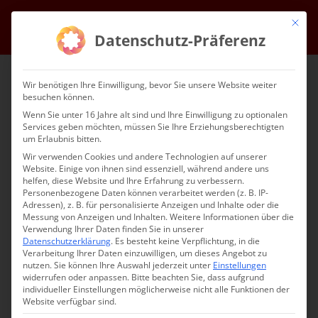
Zum
Mit die
Facebook
Instagram
YouTube
E-
Inhalt
Datenschutz-Präferenz
Mail
springen
Wir benötigen Ihre Einwilligung, bevor Sie unsere Website weiter
besuchen können.
Wenn Sie unter 16 Jahre alt sind und Ihre Einwilligung zu optionalen
Services geben möchten, müssen Sie Ihre Erziehungsberechtigten
um Erlaubnis bitten.
Wir verwenden Cookies und andere Technologien auf unserer
Website. Einige von ihnen sind essenziell, während andere uns
Gehe zu ...
helfen, diese Website und Ihre Erfahrung zu verbessern.
Personenbezogene Daten können verarbeitet werden (z. B. IP-
Adressen), z. B. für personalisierte Anzeigen und Inhalte oder die
Messung von Anzeigen und Inhalten.
Weitere Informationen über die
Verwendung Ihrer Daten finden Sie in unserer
Datenschutzerklärung
.
Es besteht keine Verpflichtung, in die
Աբ․ Պատարագ – Hl.
Verarbeitung Ihrer Daten einzuwilligen, um dieses Angebot zu
nutzen.
Sie können Ihre Auswahl jederzeit unter
Einstellungen
Liturgie, 21.04.2024
widerrufen oder anpassen.
Bitte beachten Sie, dass aufgrund
individueller Einstellungen möglicherweise nicht alle Funktionen der
Website verfügbar sind.