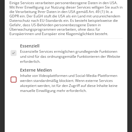
April 9th, 2024
|
Aktuell
Einige Services verarbeiten personenbezogene Daten in den USA.
Mit Ihrer Einwilligung zur Nutzung dieser Services willigen Sie auch in
die Verarbeitung Ihrer Daten in den USA gemäß Art. 49 (1) lit. a
GDPR ein. Der EuGH stuft die USA als ein Land mit unzureichendem
Datenschutz nach EU-Standards ein. Es besteht beispielsweise die
Gefahr, dass US-Behörden personenbezogene Daten in
Überwachungsprogrammen verarbeiten, ohne dass für
Teilen Sie diesen Artikel!
Europäerinnen und Europäer eine Klagemöglichkeit besteht.
Es folgt eine Liste der Service-Gruppen, für die eine Ei
Essenziell
Facebook
X
Reddit
LinkedIn
WhatsApp
Tumblr
Pinterest
Vk
E-
Essenzielle Services ermöglichen grundlegende Funktionen
Mail
und sind für das ordnungsgemäße Funktionieren der Website
erforderlich.
Externe Medien
Inhalte von Videoplattformen und Social-Media-Plattformen
Ähnliche Beiträge
werden standardmäßig blockiert. Wenn externe Services
akzeptiert werden, ist für den Zugriff auf diese Inhalte keine
manuelle Einwilligung mehr erforderlich.