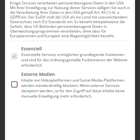
Einige Services verarbeiten personenbezogene Daten in den USA.
Mit Ihrer Einwilligung zur Nutzung dieser Services willigen Sie auch in
die Verarbeitung Ihrer Daten in den USA gemäß Art. 49 (1) lit. a
März 5th, 2024
|
Aktuell
GDPR ein. Der EuGH stuft die USA als ein Land mit unzureichendem
Datenschutz nach EU-Standards ein. Es besteht beispielsweise die
Gefahr, dass US-Behörden personenbezogene Daten in
Überwachungsprogrammen verarbeiten, ohne dass für
Europäerinnen und Europäer eine Klagemöglichkeit besteht.
Es folgt eine Liste der Service-Gruppen, für die eine Ei
Teilen Sie diesen Artikel!
Essenziell
Essenzielle Services ermöglichen grundlegende Funktionen
und sind für das ordnungsgemäße Funktionieren der Website
Facebook
X
Reddit
LinkedIn
WhatsApp
Tumblr
Pinterest
Vk
E-
erforderlich.
Mail
Externe Medien
Inhalte von Videoplattformen und Social-Media-Plattformen
werden standardmäßig blockiert. Wenn externe Services
akzeptiert werden, ist für den Zugriff auf diese Inhalte keine
Ähnliche Beiträge
manuelle Einwilligung mehr erforderlich.