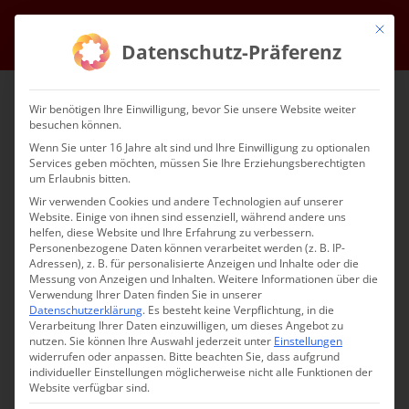
Zum
Mit die
Facebook
Instagram
YouTube
E-
Inhalt
Datenschutz-Präferenz
Mail
springen
Wir benötigen Ihre Einwilligung, bevor Sie unsere Website weiter
besuchen können.
Wenn Sie unter 16 Jahre alt sind und Ihre Einwilligung zu optionalen
Services geben möchten, müssen Sie Ihre Erziehungsberechtigten
um Erlaubnis bitten.
Wir verwenden Cookies und andere Technologien auf unserer
Website. Einige von ihnen sind essenziell, während andere uns
Gehe zu ...
helfen, diese Website und Ihre Erfahrung zu verbessern.
Personenbezogene Daten können verarbeitet werden (z. B. IP-
Adressen), z. B. für personalisierte Anzeigen und Inhalte oder die
Messung von Anzeigen und Inhalten.
Weitere Informationen über die
Verwendung Ihrer Daten finden Sie in unserer
Datenschutzerklärung
.
Es besteht keine Verpflichtung, in die
Զատկական
Verarbeitung Ihrer Daten einzuwilligen, um dieses Angebot zu
nutzen.
Sie können Ihre Auswahl jederzeit unter
Einstellungen
Տօնախմբութիւն –
widerrufen oder anpassen.
Bitte beachten Sie, dass aufgrund
individueller Einstellungen möglicherweise nicht alle Funktionen der
Website verfügbar sind.
Osterfeier