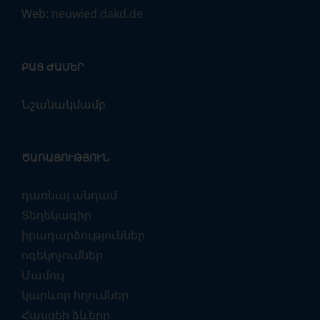
Web:
neuwied.dakd.de
ԲԱՑ ԺԱՄԵՐ
Նշանակմամբ
ԾԱՌԱՅՈՒԹՅՈՒՆ
դառնալ անդամ
Տեղեկագիր
իրադարձություններ
ոգեկոչումներ
Մամուլ
կարևոր հղումներ
Հասցեի ձևերը