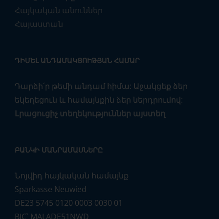
Հայկական անուններ
Հայաստան
ԴԻՄԵԼ ԱՆԴԱՄԱԿՑՈՒԹՅԱՆ ՀԱՄԱՐ
Դարձի՛ր թեմի անդամ հիմա: Աջակցեք ձեր
եկեղեցուն և համայնքին ձեր ներդրումով:
Լրացուցիչ տեղեկություններ այստեղ
ԲԱՆԿԻ ՄԱՆՐԱՄԱՍՆԵՐԸ
Նոյվիդ հայկական համայնք
Sparkasse Neuwied
DE23 5745 0120 0003 0030 01
BIC՝ MALADE51NWD