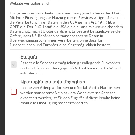
Օգոստոսի 1-ին, 2023 թ
|
Ներկայումս
Website verfügbar sind.
Einige Services verarbeiten personenbezogene Daten in den USA.
Mit Ihrer Einwilligung zur Nutzung dieser Services willigen Sie auch in
die Verarbeitung Ihrer Daten in den USA gemäß Art. 49 (1) lit. a
GDPR ein. Der EuGH stuft die USA als ein Land mit unzureichendem
Datenschutz nach EU-Standards ein. Es besteht beispielsweise die
Կիսվեք այս հոդվածով:
Gefahr, dass US-Behörden personenbezogene Daten in
Überwachungsprogrammen verarbeiten, ohne dass für
Europäerinnen und Europäer eine Klagemöglichkeit besteht.
Ֆեյսբուք
X
Reddit
LinkedIn
Whatsapp
tumblr
Pinterest
Վկ
Էլ
Es folgt eine Liste der Service-Gruppen, für die eine Ei
Էական
Essenzielle Services ermöglichen grundlegende Funktionen
und sind für das ordnungsgemäße Funktionieren der Website
erforderlich.
Առնչվող գրառումներ
Արտաքին լրատվամիջոցներ
Inhalte von Videoplattformen und Social-Media-Plattformen
werden standardmäßig blockiert. Wenn externe Services
akzeptiert werden, ist für den Zugriff auf diese Inhalte keine
manuelle Einwilligung mehr erforderlich.