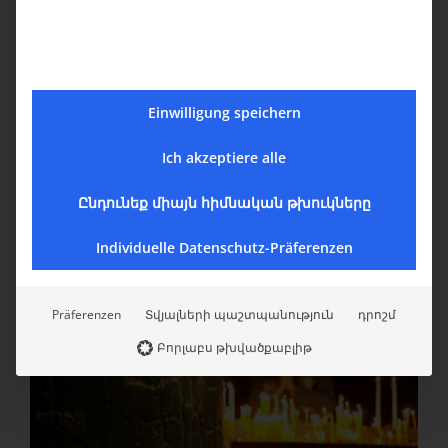
Einwilligung speichern
Ich akzeptiere alle
Ընդունեք միայն հիմնական թխուկները
Individuelle Datenschutz-Präferenzen
Präferenzen
Տվյալների պաշտպանություն
դրոշմ
Բորլաբս թխվածքաբլիթ