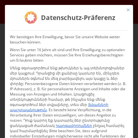
Անցեք
Mit die
Ֆեյսբուք
Instagram
YouTube
Էլ
բովանդակությանը
Datenschutz-Präferenz
Wir benötigen Ihre Einwilligung, bevor Sie unsere Website weiter
besuchen können.
Wenn Sie unter 16 Jahre alt sind und Ihre Einwilligung zu optionalen
Services geben möchten, müssen Sie Ihre Erziehungsberechtigten
um Erlaubnis bitten.
Մենք օգտագործում ենք թխուկներ և այլ տեխնոլոգիաներ
մեր կայքում: Դրանցից մի քանիսը կարևոր են, մինչդեռ
Go to...
մյուսներն օգնում են մեզ բարելավելու այս կայքը և ձեր
փորձը:
Personenbezogene Daten können verarbeitet werden (z. B.
IP-Adressen), z. B. für personalisierte Anzeigen und Inhalte oder die
Messung von Anzeigen und Inhalten.
Լրացուցիչ
տեղեկությունների համար, թե ինչպես ենք մենք
օգտագործում ձեր տվյալները, տես մեր
Տվյալների
Սուրբ պատարագ և
պաշտպանություն
.
Es besteht keine Verpflichtung, in die
Verarbeitung Ihrer Daten einzuwilligen, um dieses Angebot zu
խաղողի օրհնություն
nutzen.
Դուք կարող եք կատարել ձեր ընտրությունը
ցանկացած ժամանակ
Կարգավորումներ
չեղյալ համարել
կամ հարմարեցնել:
Bitte beachten Sie, dass aufgrund
individueller Einstellungen möglicherweise nicht alle Funktionen der