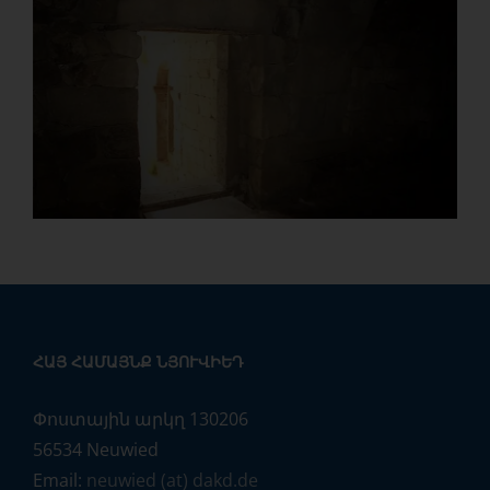
ՀԱՅ ՀԱՄԱՅՆՔ ՆՅՈՒՎԻԵԴ
Փոստային արկղ 130206
56534 Neuwied
Email:
neuwied (at) dakd.de