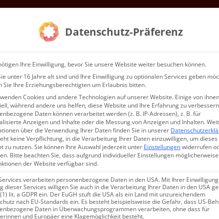
ներ և միջոցառումներ
անդամակցություն
սպասարկում
Կ
Datenschutz-Präferenz
ՄԵՆՔ…
ԽՈՍՏՈՎ
ötigen Ihre Einwilligung, bevor Sie unsere Website weiter besuchen können.
e unter 16 Jahre alt sind und Ihre Einwilligung zu optionalen Services geben möc
 Sie Ihre Erziehungsberechtigten um Erlaubnis bitten.
rwenden Cookies und andere Technologien auf unserer Website. Einige von ihnen
ell, während andere uns helfen, diese Website und Ihre Erfahrung zu verbessern
nbezogene Daten können verarbeitet werden (z. B. IP-Adressen), z. B. für
alisierte Anzeigen und Inhalte oder die Messung von Anzeigen und Inhalten.
Wei
ationen über die Verwendung Ihrer Daten finden Sie in unserer
Datenschutzerkl
eht keine Verpflichtung, in die Verarbeitung Ihrer Daten einzuwilligen, um dieses
t zu nutzen.
Sie können Ihre Auswahl jederzeit unter
Einstellungen
widerrufen o
en.
Bitte beachten Sie, dass aufgrund individueller Einstellungen möglicherweise
nktionen der Website verfügbar sind.
Services verarbeiten personenbezogene Daten in den USA. Mit Ihrer Einwilligung
ցումը
 dieser Services willigen Sie auch in die Verarbeitung Ihrer Daten in den USA 
 (1) lit. a GDPR ein. Der EuGH stuft die USA als ein Land mit unzureichendem
chutz nach EU-Standards ein. Es besteht beispielsweise die Gefahr, dass US-Be
enbezogene Daten in Überwachungsprogrammen verarbeiten, ohne dass für
erinnen und Europäer eine Klagemöglichkeit besteht.