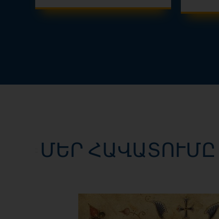
ՄԵՐ ՀԱՎԱՏՈՒՄԸ