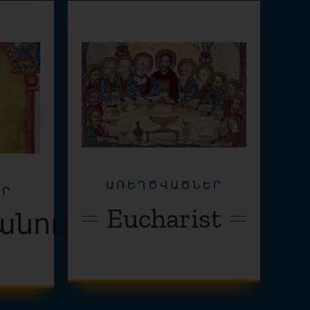
ԱՌԵՂԾՎԱԾՆԵՐ
ԵՐ
Eucharist
նություն