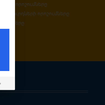
ների որոշումները
խորհուրդների որոշումները
դույթները
e