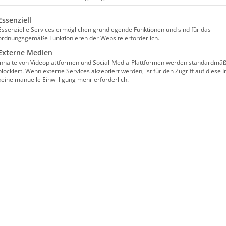
lgt eine Liste der Service-Gruppen, für die eine Einwilligun
Essenziell
Essenzielle Services ermöglichen grundlegende Funktionen und sind für das
ordnungsgemäße Funktionieren der Website erforderlich.
Externe Medien
Inhalte von Videoplattformen und Social-Media-Plattformen werden standardmäß
blockiert. Wenn externe Services akzeptiert werden, ist für den Zugriff auf diese I
keine manuelle Einwilligung mehr erforderlich.
Հավատքով թող Քրիստոս բն
արմատավորված և հիմնված
Եփեսացիս 3։17