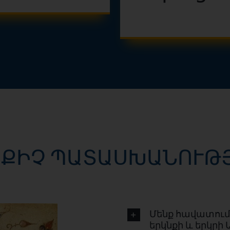
 ՔԻՉ ՊԱՏԱՍԽԱՆՈՒԹ
Մենք հավատում 
երկնքի և երկրի 