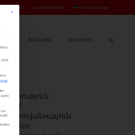
ապ
դրոշմ
գաղտնիություն
Change Language
Mit diesem Button wird der Dialog geschlossen. Seine Funktionalität ist ide
ԱՆԵԼ
ԾԱՌԱՅԵԼ
ԶԵԿՈՒՑԵԼ
hten,
 sind
.
tere
ärung
.
der
Մկրտություն
 nicht
օծում
 zur
խոստովանություն
gemäß
Eucharist
hörden