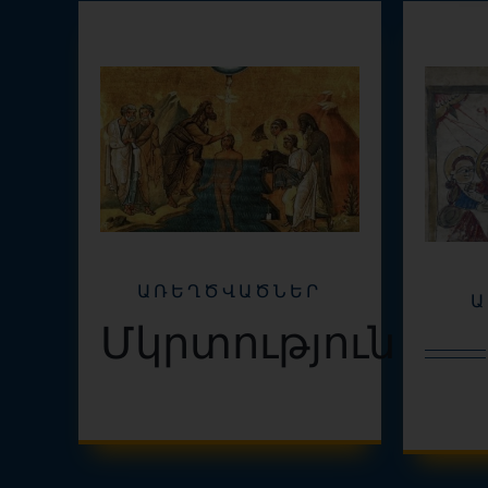
ԱՌԵՂԾՎԱԾՆԵՐ
Ա
Մկրտություն