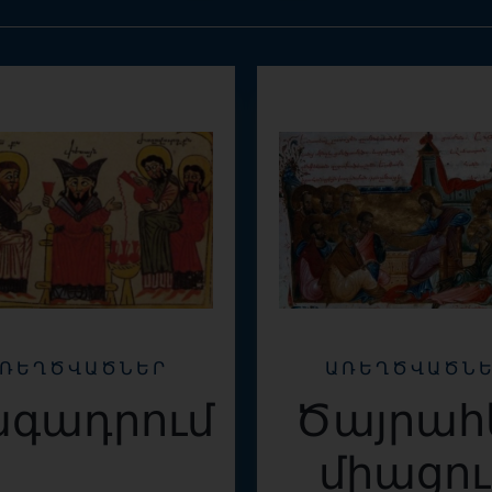
ԱՌԵՂԾՎԱԾՆ
ՌԵՂԾՎԱԾՆԵՐ
Ծայրահ
գադրում
միացու