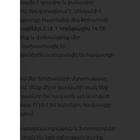
ը փոխանցվել է գրավոր և բանավոր:
տը, ով մեզ զորացնում է, կենդանի է
ն է: Այս հավատքը հայտնվեց մեզ Քրիստոսի
 (
Հռոմեացիներ 2։18
;
1 Կորնթացիս 14։19
;
պահպանենք և փոխանցենք մեր
ն սկզբից նախատեսվել էր
Թեկնածուներին ուսուցանվել են հավատքի
:
յանը կամ մեր երեխաների մկրտությանը,
կի փուլում, մենք միշտ կասկածի տակ ենք
ձ համար կարևոր իմ հավատն առ Աստված:
 քրիստոնյա. Ո՞րն է իմ եկեղեցու հավատքը:
տեխիզիայում:
նի կարևոր տեղեկատվություն և խորհուրդներ:
ության տակ են, եթե օգնության կարիք