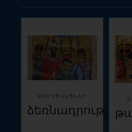
ԱՌԵՂԾՎԱԾՆԵՐ
Ա
ձեռնադրություն
թա