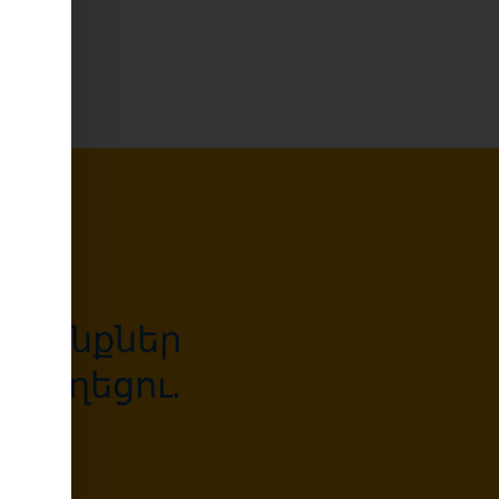
նեք:
մունքներ
Եկեղեցու.