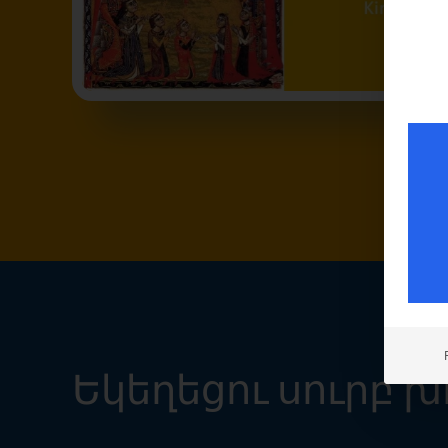
Եկեղեցու սուրբ 