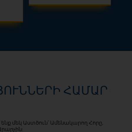
ՅՈՒՆՆԵՐԻ ՀԱՄԱՐ
ենք մեկ Աստծուն՝ Ամենակարող Հորը,
Արարչին: