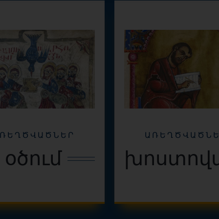
ՌԵՂԾՎԱԾՆԵՐ
ԱՌԵՂԾՎԱԾՆ
օծում
խոստովա