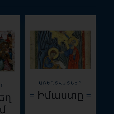
ԱՌԵՂԾՎԱԾՆԵՐ
ԵՐ
Իմաստը
եղ
մ