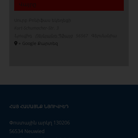
Վայրը
Սուրբ Բոնիֆաս եկեղեցի
Kurt-Schumacher-Str. 3
Նյուվիդ
,
Ռեյնլանդ-Պֆալց
56567
Գերմանիա
+ Google Քարտեզ
ՀԱՅ ՀԱՄԱՅՆՔ ՆՅՈՒՎԻԵԴ
Փոստային արկղ 130206
56534 Neuwied