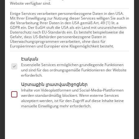
Website verfügbar sind.
Einige Services verarbeiten personenbezogene Daten in den USA.
Mit Ihrer Einwilligung zur Nutzung dieser Services willigen Sie auch in
die Verarbeitung Ihrer Daten in den USA gemäß Art. 49 (1) lit. a
GDPR ein. Der EuGH stuft die USA als ein Land mit unzureichendem
Datenschutz nach EU-Standards ein. Es besteht beispielsweise die
Gefahr, dass US-Behörden personenbezogene Daten in
Überwachungsprogrammen verarbeiten, ohne dass für
Europäerinnen und Europäer eine Klagemöglichkeit besteht.
Es folgt eine Liste der Service-Gruppen, für die eine Ei
Էական
Essenzielle Services ermöglichen grundlegende Funktionen
und sind für das ordnungsgemäße Funktionieren der Website
erforderlich.
Արտաքին լրատվամիջոցներ
Inhalte von Videoplattformen und Social-Media-Plattformen
werden standardmäßig blockiert. Wenn externe Services
akzeptiert werden, ist für den Zugriff auf diese Inhalte keine
Սբ. Պատարագ –
manuelle Einwilligung mehr erforderlich.
Սուրբ
Պատարագ