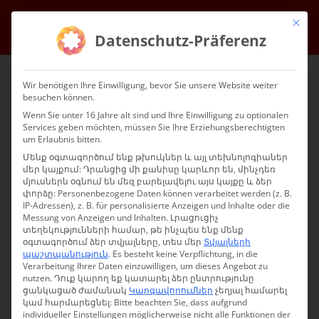
Անցեք
Mit die
Ֆեյսբուք
Instagram
YouTube
Էլ
բովանդակությանը
Datenschutz-Präferenz
Wir benötigen Ihre Einwilligung, bevor Sie unsere Website weiter
besuchen können.
Wenn Sie unter 16 Jahre alt sind und Ihre Einwilligung zu optionalen
Services geben möchten, müssen Sie Ihre Erziehungsberechtigten
um Erlaubnis bitten.
Մենք օգտագործում ենք թխուկներ և այլ տեխնոլոգիաներ
մեր կայքում: Դրանցից մի քանիսը կարևոր են, մինչդեռ
Go to...
մյուսներն օգնում են մեզ բարելավելու այս կայքը և ձեր
փորձը:
Personenbezogene Daten können verarbeitet werden (z. B.
IP-Adressen), z. B. für personalisierte Anzeigen und Inhalte oder die
Messung von Anzeigen und Inhalten.
Լրացուցիչ
տեղեկությունների համար, թե ինչպես ենք մենք
օգտագործում ձեր տվյալները, տես մեր
Տվյալների
×
պաշտպանություն
.
Es besteht keine Verpflichtung, in die
Verarbeitung Ihrer Daten einzuwilligen, um dieses Angebot zu
Այս իրադարձություն-ն անցել է։
nutzen.
Դուք կարող եք կատարել ձեր ընտրությունը
ցանկացած ժամանակ
Կարգավորումներ
չեղյալ համարել
կամ հարմարեցնել:
Bitte beachten Sie, dass aufgrund
individueller Einstellungen möglicherweise nicht alle Funktionen der