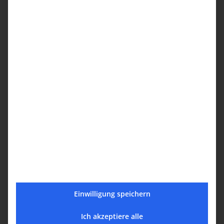
ւմ – Երեկոյան
Սբ. Պատարագ –
Սուրբ Պատարագ
Մանրամասներ
Ամսաթիվ:
Հունիսի 17, 2024
Ժամանակը:
Einwilligung speichern
12:00 - 14:00
Ich akzeptiere alle
Իրադարձություն Կատեգորիաներ: