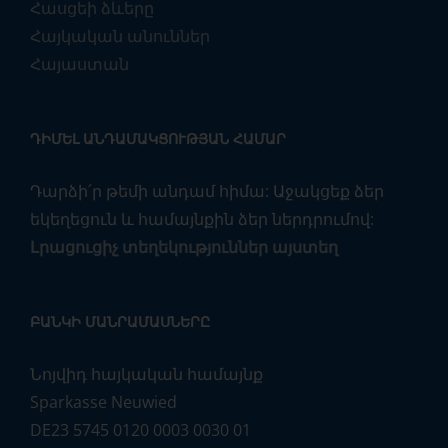
Հասցեի ձևերը
Հայկական անուններ
Հայաստան
ԴԻՄԵԼ ԱՆԴԱՄԱԿՑՈՒԹՅԱՆ ՀԱՄԱՐ
Դարձի՛ր թեմի անդամ հիմա: Աջակցեք ձեր
եկեղեցուն և համայնքին ձեր ներդրումով:
Լրացուցիչ տեղեկություններ այստեղ
ԲԱՆԿԻ ՄԱՆՐԱՄԱՍՆԵՐԸ
Նոյվիդ հայկական համայնք
Sparkasse Neuwied
DE23 5745 0120 0003 0030 01