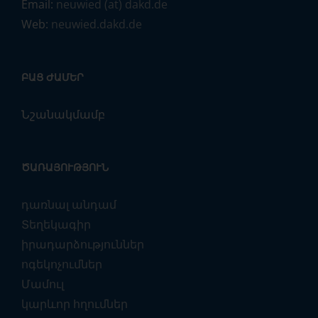
Email:
neuwied (at) dakd.de
Web:
neuwied.dakd.de
ԲԱՑ ԺԱՄԵՐ
Նշանակմամբ
ԾԱՌԱՅՈՒԹՅՈՒՆ
դառնալ անդամ
Տեղեկագիր
իրադարձություններ
ոգեկոչումներ
Մամուլ
կարևոր հղումներ